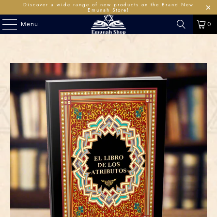
Discover a wide range of new products on the Brand New
Emunah Store!
Menu
0